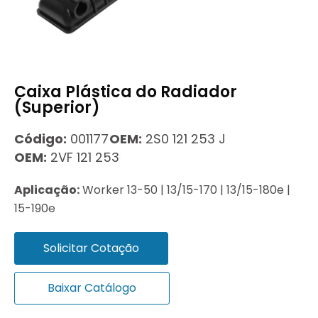
Caixa Plástica do Radiador
(Superior)
Código:
001177
OEM:
2S0 121 253 J
OEM:
2VF 121 253
Aplicação:
Worker 13-50 | 13/15-170 | 13/15-180e |
15-190e
Solicitar Cotação
Baixar Catálogo