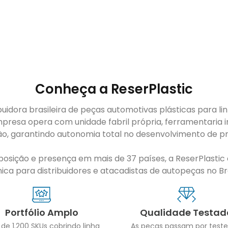
Conheça a ReserPlastic
buidora brasileira de peças automotivas plásticas para li
presa opera com unidade fabril própria, ferramentaria i
ão, garantindo autonomia total no desenvolvimento de pr
sição e presença em mais de 37 países, a ReserPlastic é
ca para distribuidores e atacadistas de autopeças no Bras
Portfólio Amplo
Qualidade Testad
 de 1.200 SKUs cobrindo linha
As peças passam por teste