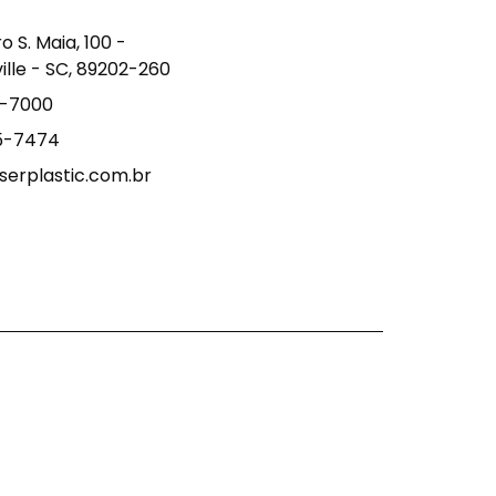
S. Maia, 100 -
ville - SC, 89202-260
9-7000
15-7474
erplastic.com.br