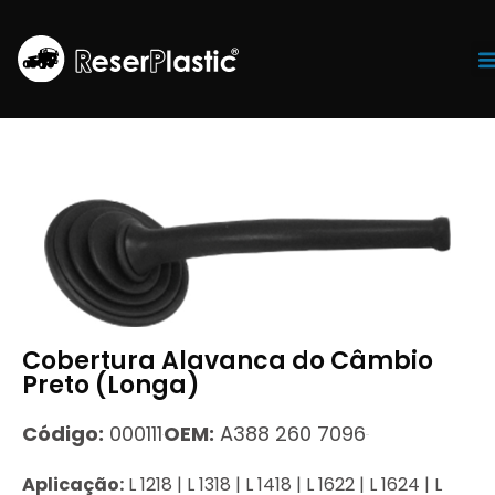
Tr
Cobertura Alavanca do Câmbio
Preto (Longa)
Código:
000111
OEM:
A388 260 7096
Aplicação:
L 1218 | L 1318 | L 1418 | L 1622 | L 1624 | L