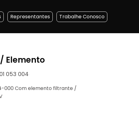
s
Representantes
Trabalhe Conosco
 C/ Elemento
101 053 004
14-000 Com elemento filtrante /
V