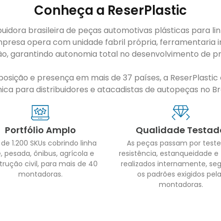
Conheça a ReserPlastic
buidora brasileira de peças automotivas plásticas para li
presa opera com unidade fabril própria, ferramentaria i
ão, garantindo autonomia total no desenvolvimento de pr
sição e presença em mais de 37 países, a ReserPlastic é
ca para distribuidores e atacadistas de autopeças no Bras
Portfólio Amplo
Qualidade Testad
 de 1.200 SKUs cobrindo linha
As peças passam por teste
, pesada, ônibus, agrícola e
resistência, estanqueidade e
trução civil, para mais de 40
realizados internamente, se
montadoras.
os padrões exigidos pel
montadoras.