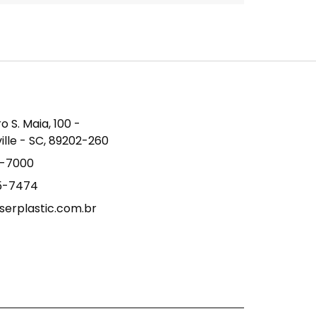
S. Maia, 100 -
ville - SC, 89202-260
9-7000
15-7474
erplastic.com.br