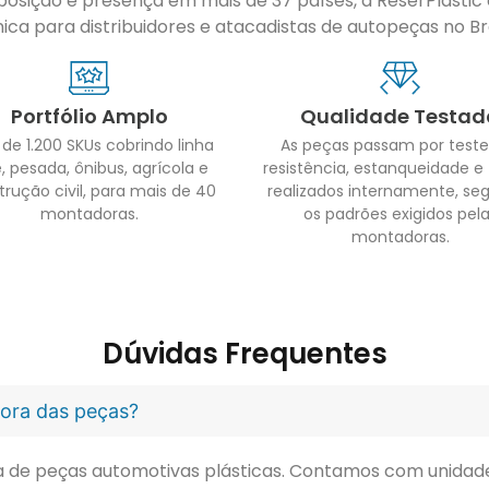
sição e presença em mais de 37 países, a ReserPlastic é
ca para distribuidores e atacadistas de autopeças no Bras
Portfólio Amplo
Qualidade Testad
 de 1.200 SKUs cobrindo linha
As peças passam por teste
, pesada, ônibus, agrícola e
resistência, estanqueidade e
trução civil, para mais de 40
realizados internamente, se
montadoras.
os padrões exigidos pel
montadoras.
Dúvidas Frequentes
idora das peças?
ora de peças automotivas plásticas. Contamos com unidade 