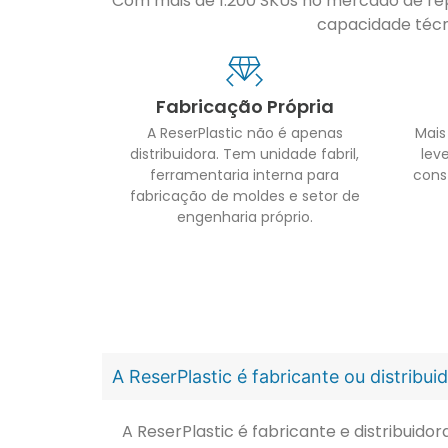
Com mais de 1.200 SKUs no mercado de repo
capacidade técni
Fabricação Própria
A ReserPlastic não é apenas
Mais
distribuidora. Tem unidade fabril,
leve
ferramentaria interna para
cons
fabricação de moldes e setor de
engenharia próprio.
A ReserPlastic é fabricante ou distribu
A ReserPlastic é fabricante e distribuid