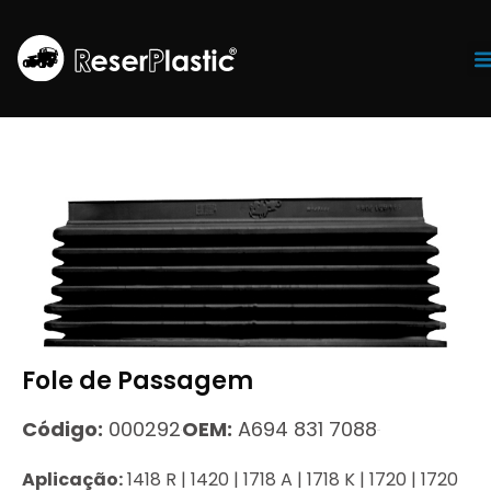
Tr
Fole de Passagem
Código:
000292
OEM:
A694 831 7088
Aplicação:
1418 R | 1420 | 1718 A | 1718 K | 1720 | 1720