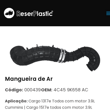
Tr
Mangueira de Ar
Código:
000439
OEM:
4C45 9K658 AC
Aplicação:
Cargo 1317e Todos com motor 3.9L
Cummins | Cargo 1517e todos com motor 3.9L