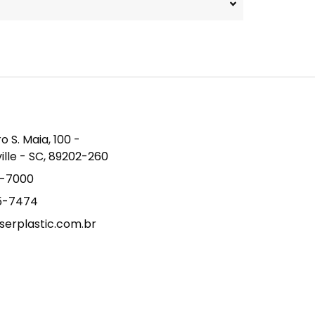
S. Maia, 100 -
ville - SC, 89202-260
9-7000
15-7474
erplastic.com.br