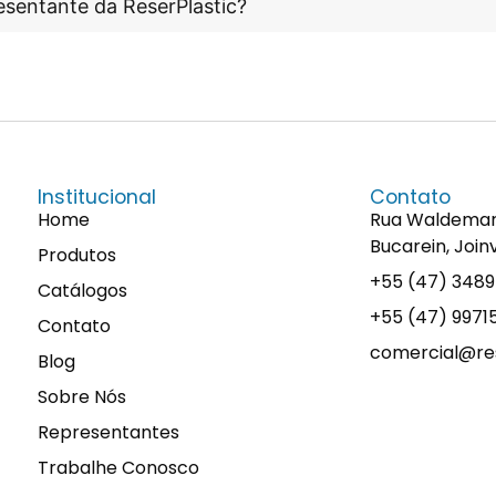
esentante da ReserPlastic?
Institucional
Contato
Home
Rua Waldemaro 
Bucarein, Join
Produtos
+55 (47) 348
Catálogos
+55 (47) 997
Contato
comercial@res
Blog
Sobre Nós
Representantes
Trabalhe Conosco