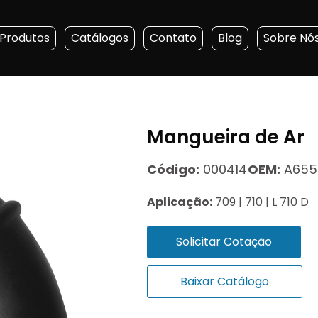
Produtos
Catálogos
Contato
Blog
Sobre Nó
Mangueira de Ar
Código:
000414
OEM:
A655
Aplicação:
709 | 710 | L 710 D
Solicitar Cotação
Baixar Catálogo