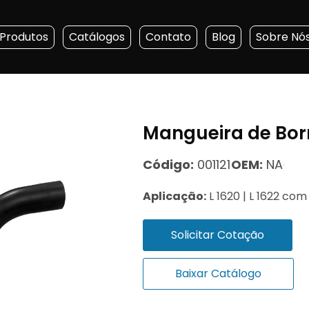
Produtos
Catálogos
Contato
Blog
Sobre Nó
Mangueira de Bo
Código:
001121
OEM:
NA
Aplicação:
L 1620 | L 1622 co
Solicitar Cotação
Baixar Catálogo