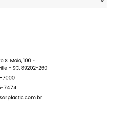
S. Maia, 100 -
ville - SC, 89202-260
9-7000
15-7474
erplastic.com.br