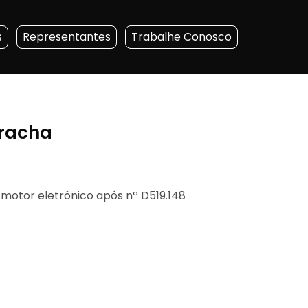
s
Representantes
Trabalhe Conosco
rracha
m motor eletrônico após nº D519.148