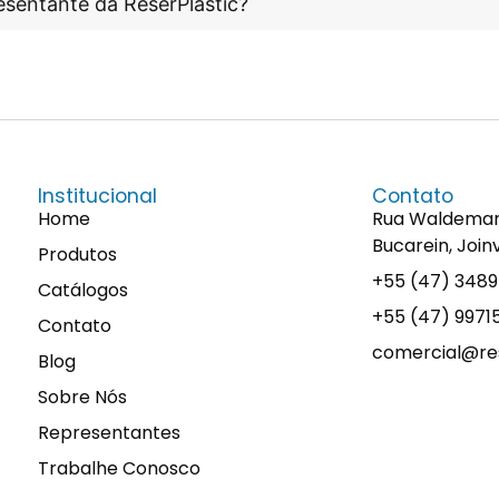
esentante da ReserPlastic?
Institucional
Contato
Home
Rua Waldemaro 
Bucarein, Join
Produtos
+55 (47) 348
Catálogos
+55 (47) 997
Contato
comercial@res
Blog
Sobre Nós
Representantes
Trabalhe Conosco