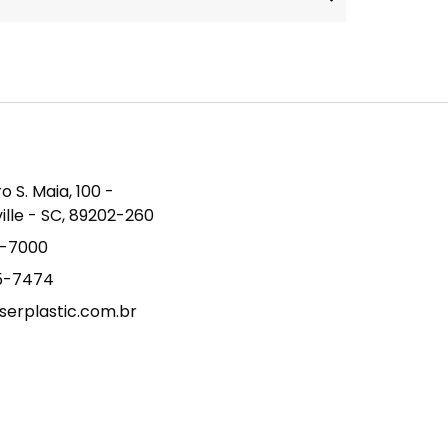
S. Maia, 100 -
ville - SC, 89202-260
9-7000
15-7474
erplastic.com.br