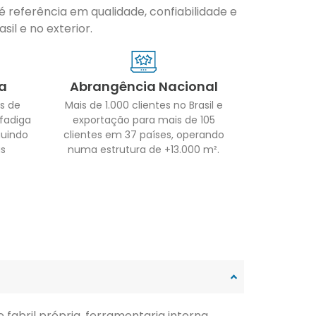
 referência em qualidade, confiabilidade e
il e no exterior.
a
Abrangência Nacional
s de
Mais de 1.000 clientes no Brasil e
 fadiga
exportação para mais de 105
guindo
clientes em 37 países, operando
as
numa estrutura de +13.000 m².
fabril própria, ferramentaria interna