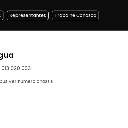
s
Representantes
Trabalhe Conosco
Água
 013 020 003
ibus Ver número chassis