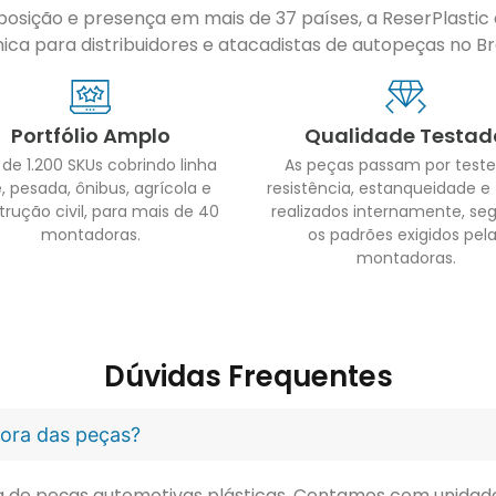
sição e presença em mais de 37 países, a ReserPlastic é
ca para distribuidores e atacadistas de autopeças no Bras
Portfólio Amplo
Qualidade Testad
 de 1.200 SKUs cobrindo linha
As peças passam por teste
, pesada, ônibus, agrícola e
resistência, estanqueidade e
trução civil, para mais de 40
realizados internamente, se
montadoras.
os padrões exigidos pel
montadoras.
Dúvidas Frequentes
idora das peças?
ora de peças automotivas plásticas. Contamos com unidade 