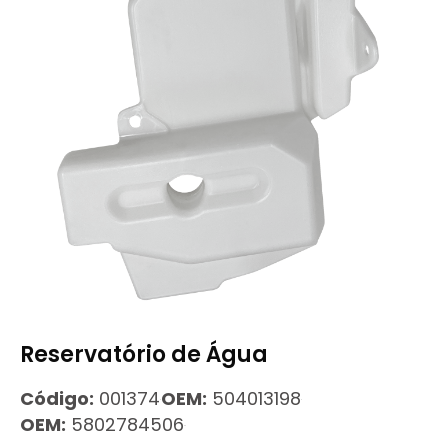
Reservatório de Água
Código:
001374
OEM:
504013198
OEM:
5802784506