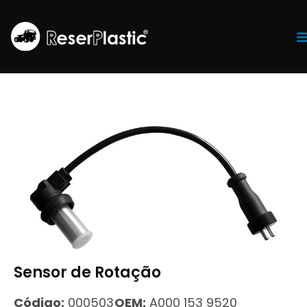
Tr
Sensor de Rotação
Código:
000503
OEM:
A000 153 9520