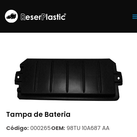
Tr
Tampa de Bateria
Código:
000265
OEM:
98TU 10A687 AA