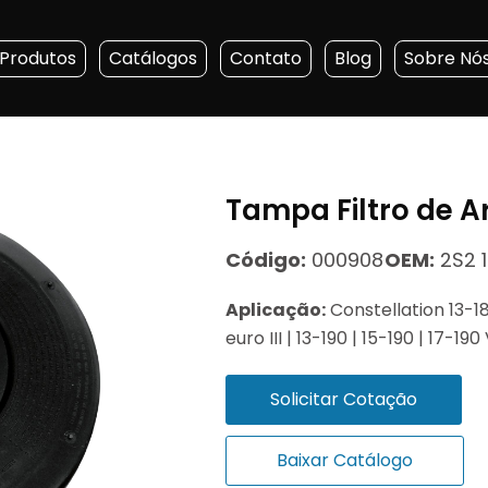
Produtos
Catálogos
Contato
Blog
Sobre Nó
Tampa Filtro de A
Código:
000908
OEM:
2S2 
Aplicação:
Constellation 13-1
euro III | 13-190 | 15-190 | 17
Solicitar Cotação
Baixar Catálogo