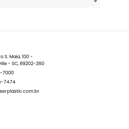
S. Maia, 100 -
ville - SC, 89202-260
9-7000
15-7474
erplastic.com.br