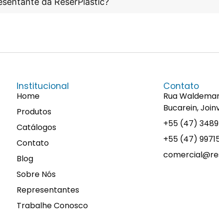
esentante da ReserPlastic?
Institucional
Contato
Home
Rua Waldemaro 
Bucarein, Join
Produtos
+55 (47) 348
Catálogos
+55 (47) 997
Contato
comercial@res
Blog
Sobre Nós
Representantes
Trabalhe Conosco