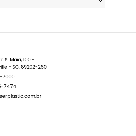
S. Maia, 100 -
ville - SC, 89202-260
9-7000
15-7474
erplastic.com.br