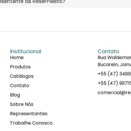
esentante da ReserPlastic?
Institucional
Contato
Home
Rua Waldemaro 
Bucarein, Join
Produtos
+55 (47) 348
Catálogos
+55 (47) 997
Contato
comercial@res
Blog
Sobre Nós
Representantes
Trabalhe Conosco