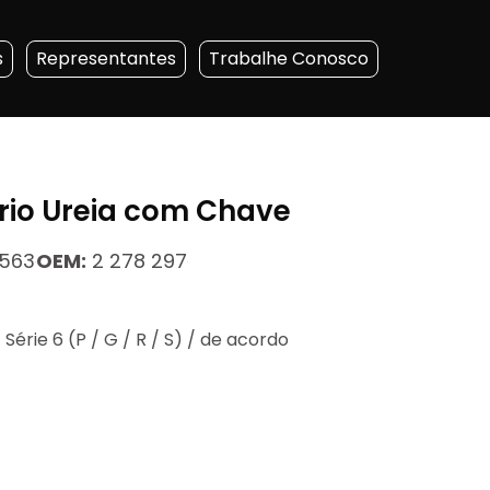
s
Representantes
Trabalhe Conosco
io Ureia com Chave
 563
OEM:
2 278 297
| Série 6 (P / G / R / S) / de acordo