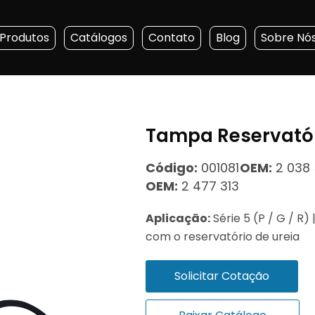
Produtos
Catálogos
Contato
Blog
Sobre Nó
Tampa Reservatór
Código:
001081
OEM:
2 038
OEM:
2 477 313
Aplicação:
Série 5 (P / G / R) 
com o reservatório de ureia
Solicitar Cotação