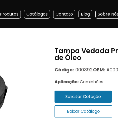
Produtos
Catálogos
Contato
Blog
Sobre Nó
Tampa Vedada Pre
de Óleo
Código:
000392
OEM:
A000
Aplicação:
Caminhões
Solicitar Cotação
Baixar Catálogo