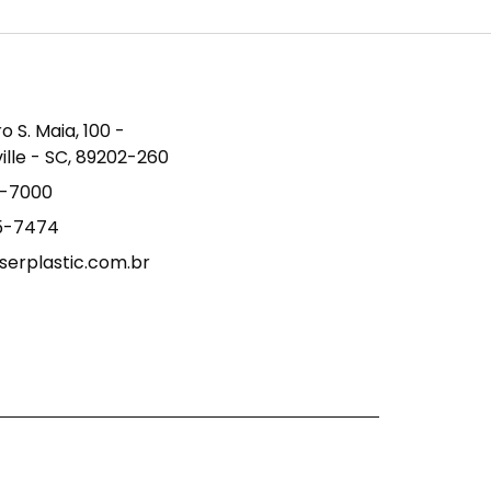
S. Maia, 100 -
ville - SC, 89202-260
9-7000
15-7474
erplastic.com.br