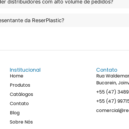
er distribuidores com alto volume de pedidos?
esentante da ReserPlastic?
Institucional
Contato
Home
Rua Waldemaro 
Bucarein, Join
Produtos
+55 (47) 348
Catálogos
+55 (47) 997
Contato
comercial@res
Blog
Sobre Nós