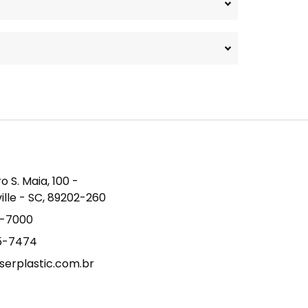
S. Maia, 100 -
ville - SC, 89202-260
9-7000
15-7474
erplastic.com.br