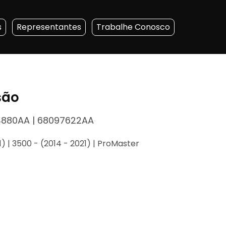
s
Representantes
Trabalhe Conosco
são
880AA | 68097622AA
) | 3500 - (2014 - 2021) | ProMaster