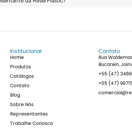
esentante da ReserPlastic?
Institucional
Contato
Home
Rua Waldemaro 
Bucarein, Join
Produtos
+55 (47) 348
Catálogos
+55 (47) 997
Contato
comercial@res
Blog
Sobre Nós
Representantes
Trabalhe Conosco