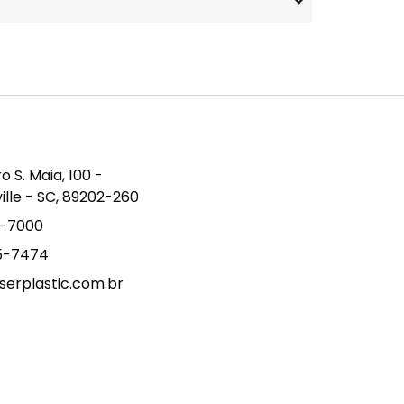
S. Maia, 100 -
ville - SC, 89202-260
9-7000
15-7474
erplastic.com.br