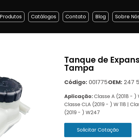
Produtos
Catálogos
Contato
Blog
Sobre Nó
Tanque de Expans
Tampa
Código:
001775
OEM:
247 5
Aplicação:
Classe A (2018 - ) 
Classe CLA (2019 - ) W 118 | C
(2019 - ) W247
Solicitar Cotação