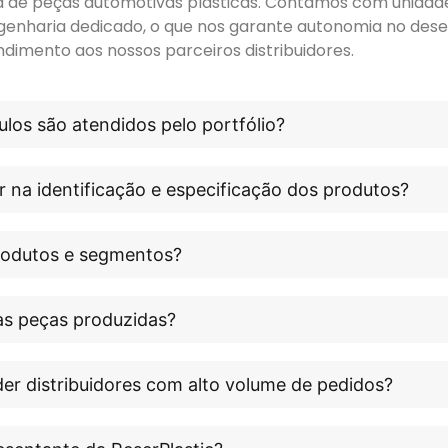
ora de peças automotivas plásticas. Contamos com unidade 
genharia dedicado, o que nos garante autonomia no dese
ndimento aos nossos parceiros distribuidores.
los são atendidos pelo portfólio?
r na identificação e especificação dos produtos?
produtos e segmentos?
às peças produzidas?
er distribuidores com alto volume de pedidos?