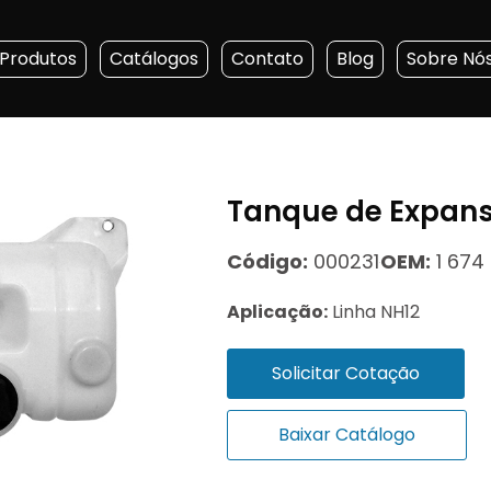
Produtos
Catálogos
Contato
Blog
Sobre Nó
Tanque de Expan
Código:
000231
OEM:
1 674 
Aplicação:
Linha NH12
Solicitar Cotação
Baixar Catálogo