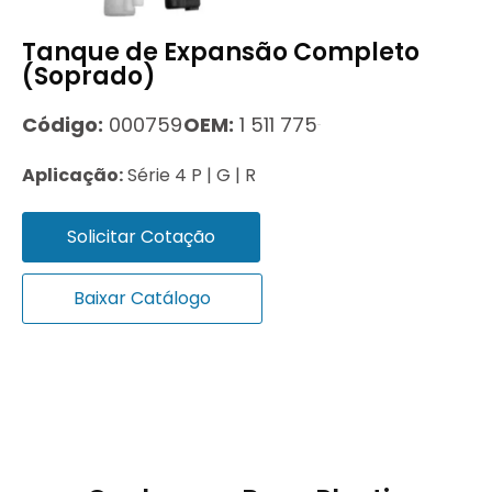
Tanque de Expansão Completo
(Soprado)
Código:
000759
OEM:
1 511 775
Aplicação:
Série 4 P | G | R
Solicitar Cotação
Baixar Catálogo