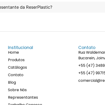
esentante da ReserPlastic?
Institucional
Contato
Home
Rua Waldemaro 
Bucarein, Join
Produtos
+55 (47) 348
Catálogos
+55 (47) 997
Contato
comercial@res
Blog
Sobre Nós
Representantes
Trabalhe Conosco