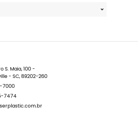
S. Maia, 100 -
ville - SC, 89202-260
9-7000
15-7474
erplastic.com.br