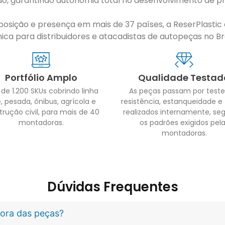
ão, garantindo autonomia total no desenvolvimento de pr
sição e presença em mais de 37 países, a ReserPlastic é
ca para distribuidores e atacadistas de autopeças no Bras
Portfólio Amplo
Qualidade Testad
 de 1.200 SKUs cobrindo linha
As peças passam por teste
, pesada, ônibus, agrícola e
resistência, estanqueidade e
trução civil, para mais de 40
realizados internamente, se
montadoras.
os padrões exigidos pel
montadoras.
Dúvidas Frequentes
idora das peças?