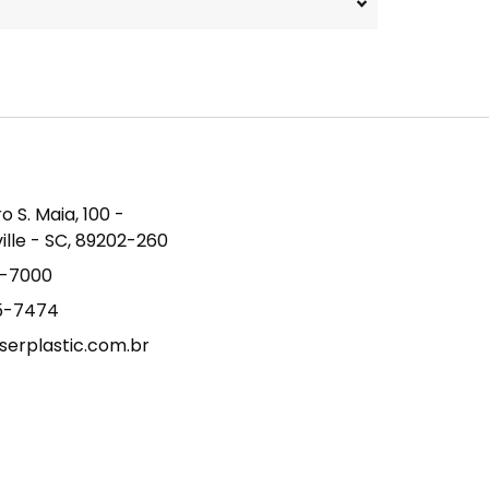
S. Maia, 100 -
ville - SC, 89202-260
9-7000
15-7474
erplastic.com.br