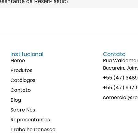
esentante da ReserPlastic?
Institucional
Contato
Home
Rua Waldemaro 
Bucarein, Join
Produtos
+55 (47) 348
Catálogos
+55 (47) 997
Contato
comercial@res
Blog
Sobre Nós
Representantes
Trabalhe Conosco