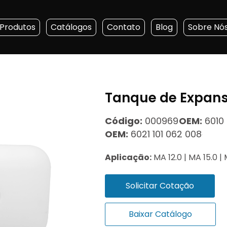
Produtos
Catálogos
Contato
Blog
Sobre Nó
Tanque de Expan
Código:
000969
OEM:
6010 
OEM:
6021 101 062 008
Aplicação:
MA 12.0 | MA 15.0 |
Solicitar Cotação
Baixar Catálogo