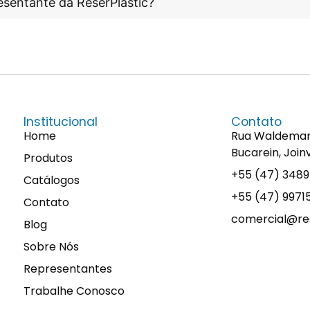
esentante da ReserPlastic?
Institucional
Contato
Home
Rua Waldemaro 
Bucarein, Join
Produtos
+55 (47) 348
Catálogos
+55 (47) 997
Contato
comercial@res
Blog
Sobre Nós
Representantes
Trabalhe Conosco