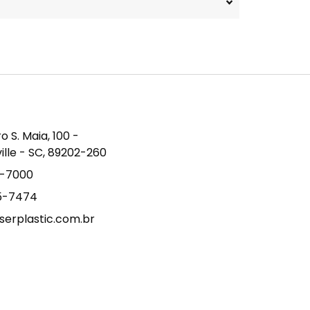
S. Maia, 100 -
ville - SC, 89202-260
9-7000
15-7474
erplastic.com.br