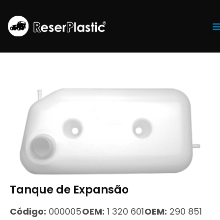
Tr
Tanque de Expansão
Código:
000005
OEM:
1 320 601
OEM:
290 851