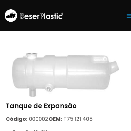
Tr
Tanque de Expansão
Código:
000002
OEM:
T75 121 405