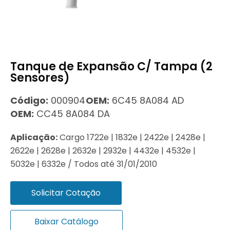
Tanque de Expansão C/ Tampa (2
Sensores)
Código:
000904
OEM:
6C45 8A084 AD
OEM:
CC45 8A084 DA
Aplicação:
Cargo 1722e | 1832e | 2422e | 2428e |
2622e | 2628e | 2632e | 2932e | 4432e | 4532e |
5032e | 6332e / Todos até 31/01/2010
Solicitar Cotação
Baixar Catálogo