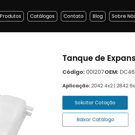
Produtos
Catálogos
Contato
Blog
Sobre Nó
Tanque de Expan
Código:
001207
OEM:
DC46 
Aplicação:
2042 4x2 | 2842 6
Solicitar Cotação
Baixar Catálogo