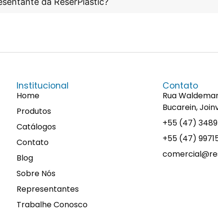
esentante da ReserPlastic?
Institucional
Contato
Home
Rua Waldemaro 
Bucarein, Join
Produtos
+55 (47) 348
Catálogos
+55 (47) 997
Contato
comercial@res
Blog
Sobre Nós
Representantes
Trabalhe Conosco