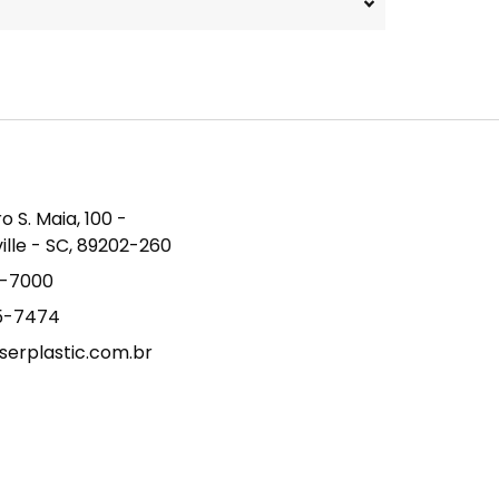
S. Maia, 100 -
ville - SC, 89202-260
9-7000
15-7474
erplastic.com.br