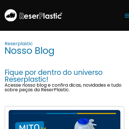
Tr
Reserplastic
Nosso Blog
Fique por dentro do universo
Reserplastic!
Acesse nosso blog e confira dicas, novidades e tudo
sobre peças da ReserPlastic.