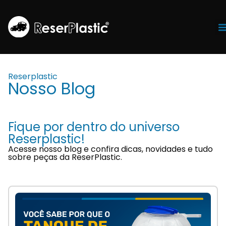
Tr
Reserplastic
Nosso Blog
Fique por dentro do universo
Reserplastic!
Acesse nosso blog e confira dicas, novidades e tudo
sobre peças da ReserPlastic.