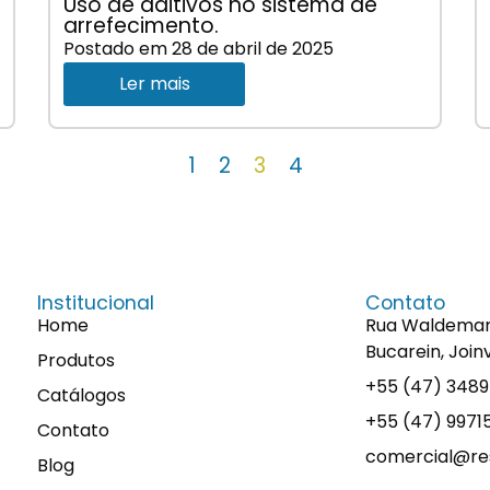
Uso de aditivos no sistema de
arrefecimento.
Postado em
28 de abril de 2025
Ler mais
1
2
3
4
Institucional
Contato
Home
Rua Waldemaro 
Bucarein, Join
Produtos
+55 (47) 348
Catálogos
+55 (47) 997
Contato
comercial@res
Blog