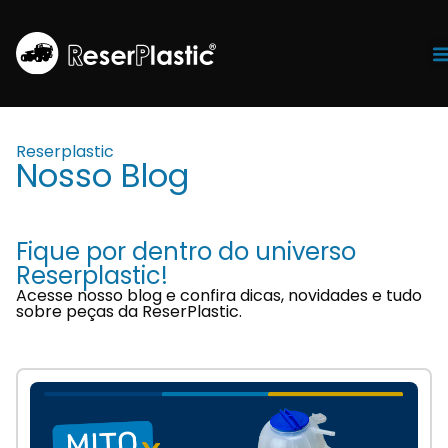
Tr
Reserplastic
Nosso Blog
Fique por dentro do universo
Reserplastic!
Acesse nosso blog e confira dicas, novidades e tudo
sobre peças da ReserPlastic.