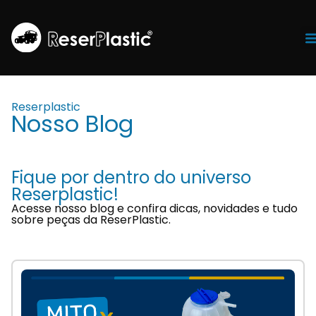
Tr
Reserplastic
Nosso Blog
Fique por dentro do universo
Reserplastic!
Acesse nosso blog e confira dicas, novidades e tudo
sobre peças da ReserPlastic.