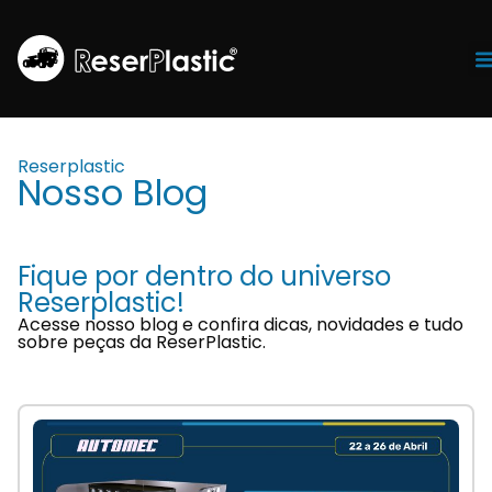
Tr
Reserplastic
Nosso Blog
Fique por dentro do universo
Reserplastic!
Acesse nosso blog e confira dicas, novidades e tudo
sobre peças da ReserPlastic.