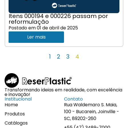
Itens 000194 e 000226 passam por
reformulação
Postado em
01 de abril de 2025
Ler mais
1
2
3
4
Transformando ideias em realidade, com excelência
e inovação!
Institucional
Contato
Home
Rua Waldemaro S. Maia,
100 - Bucarein, Joinville -
Produtos
SC, 89202-260
Catálogos
+55 (47) 3489-7000