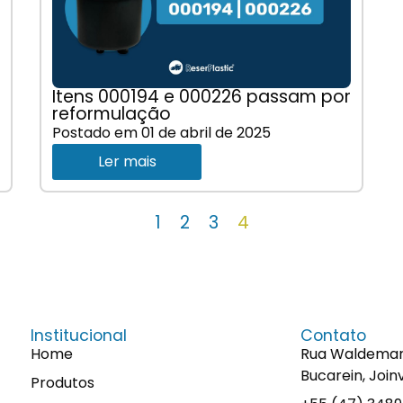
Itens 000194 e 000226 passam por
reformulação
Postado em
01 de abril de 2025
Ler mais
1
2
3
4
Institucional
Contato
Home
Rua Waldemaro 
Bucarein, Join
Produtos