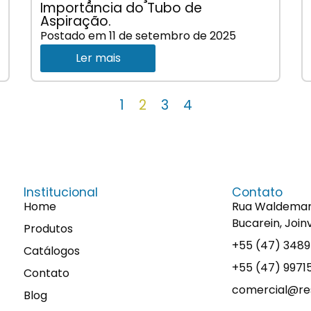
Importância do Tubo de
Aspiração.
Postado em
11 de setembro de 2025
Ler mais
1
2
3
4
Institucional
Contato
Home
Rua Waldemaro 
Bucarein, Join
Produtos
+55 (47) 348
Catálogos
+55 (47) 997
Contato
comercial@res
Blog