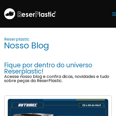
Tr
Reserplastic
Nosso Blog
Fique por dentro do universo
Reserplastic!
Acesse nosso blog e confira dicas, novidades e tudo
sobre peças da ReserPlastic.