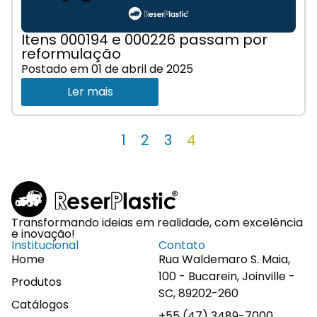
Itens 000194 e 000226 passam por
reformulação
Postado em
01 de abril de 2025
Ler mais
1
2
3
4
Transformando ideias em realidade, com excelência
e inovação!
Institucional
Contato
Home
Rua Waldemaro S. Maia,
100 - Bucarein, Joinville -
Produtos
SC, 89202-260
Catálogos
+55 (47) 3489-7000