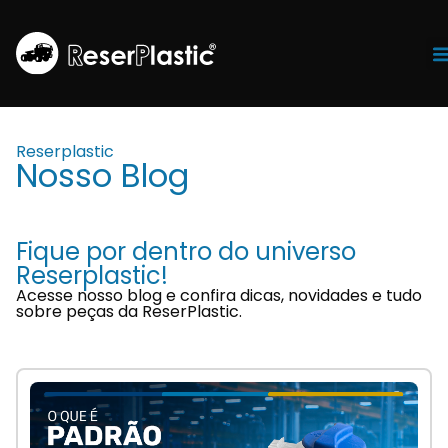
Tr
Reserplastic
Nosso Blog
Fique por dentro do universo
Reserplastic!
Acesse nosso blog e confira dicas, novidades e tudo
sobre peças da ReserPlastic.