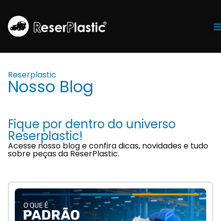
Tr
Reserplastic
Nosso Blog
Fique por dentro do universo
Reserplastic!
Acesse nosso blog e confira dicas, novidades e tudo
sobre peças da ReserPlastic.