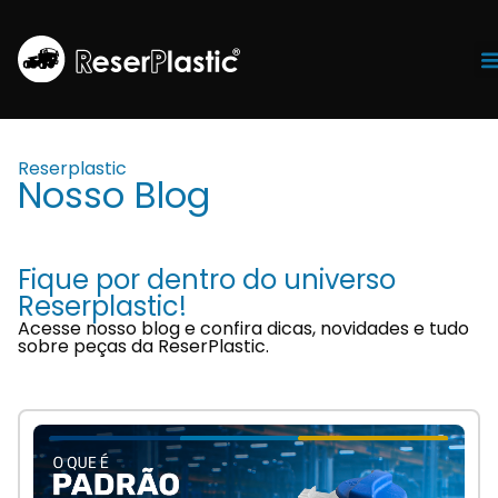
Tr
Reserplastic
Nosso Blog
Fique por dentro do universo
Reserplastic!
Acesse nosso blog e confira dicas, novidades e tudo
sobre peças da ReserPlastic.