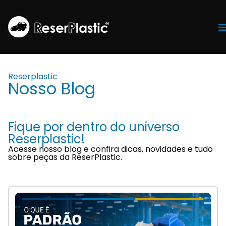
Tr
Reserplastic
Nosso Blog
Fique por dentro do universo
Reserplastic!
Acesse nosso blog e confira dicas, novidades e tudo
sobre peças da ReserPlastic.