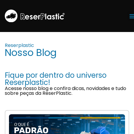
Tr
Reserplastic
Nosso Blog
Fique por dentro do universo
Reserplastic!
Acesse nosso blog e confira dicas, novidades e tudo
sobre peças da ReserPlastic.