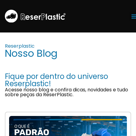
Tr
Reserplastic
Nosso Blog
Fique por dentro do universo
Reserplastic!
Acesse nosso blog e confira dicas, novidades e tudo
sobre peças da ReserPlastic.