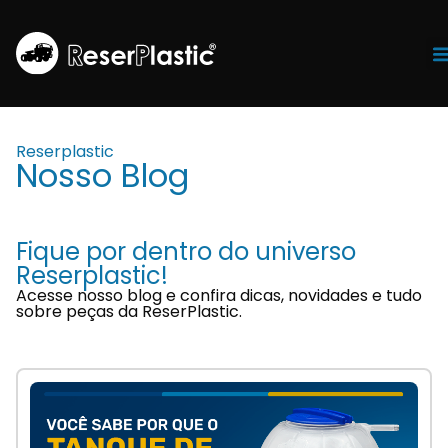
Tr
Reserplastic
Nosso Blog
Fique por dentro do universo
Reserplastic!
Acesse nosso blog e confira dicas, novidades e tudo
sobre peças da ReserPlastic.