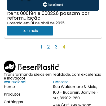
Itens 000194 e 000226 passam por
reformulação
Postado em
01 de abril de 2025
Ler mais
1
2
3
4
Transformando ideias em realidade, com excelência
e inovação!
Institucional
Contato
Home
Rua Waldemaro S. Maia,
100 - Bucarein, Joinville -
Produtos
SC, 89202-260
Catálogos
+55 (47) 3489-7000