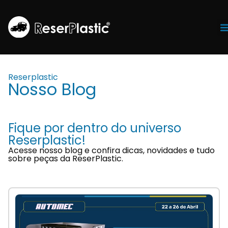
Tr
Reserplastic
Nosso Blog
Fique por dentro do universo
Reserplastic!
Acesse nosso blog e confira dicas, novidades e tudo
sobre peças da ReserPlastic.