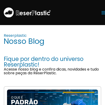
Tr
Reserplastic
Nosso Blog
Fique por dentro do universo
Reserplastic!
Acesse nosso blog e confira dicas, novidades e tudo
sobre peças da ReserPlastic.