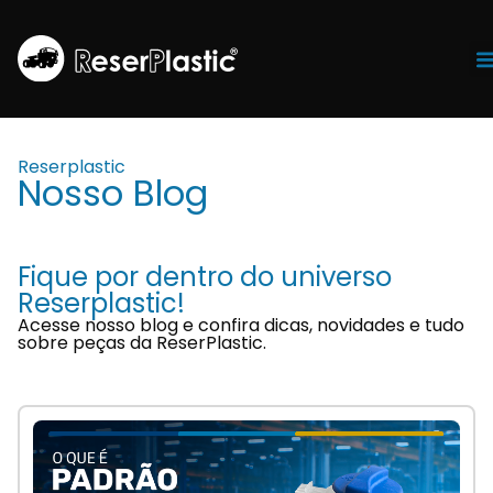
Tr
Reserplastic
Nosso Blog
Fique por dentro do universo
Reserplastic!
Acesse nosso blog e confira dicas, novidades e tudo
sobre peças da ReserPlastic.