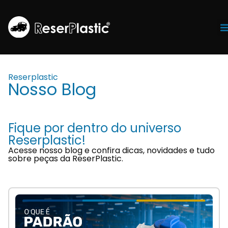
Tr
Reserplastic
Nosso Blog
Fique por dentro do universo
Reserplastic!
Acesse nosso blog e confira dicas, novidades e tudo
sobre peças da ReserPlastic.