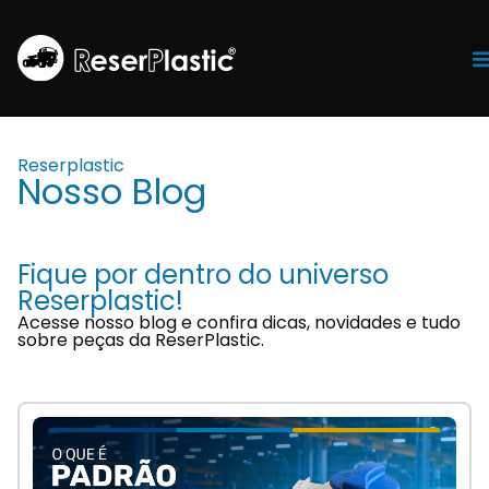
Tr
Reserplastic
Nosso Blog
Fique por dentro do universo
Reserplastic!
Acesse nosso blog e confira dicas, novidades e tudo
sobre peças da ReserPlastic.