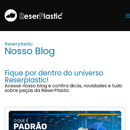
Tr
Reserplastic
Nosso Blog
Fique por dentro do universo
Reserplastic!
Acesse nosso blog e confira dicas, novidades e tudo
sobre peças da ReserPlastic.