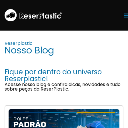
Tr
Reserplastic
Nosso Blog
Fique por dentro do universo
Reserplastic!
Acesse nosso blog e confira dicas, novidades e tudo
sobre peças da ReserPlastic.